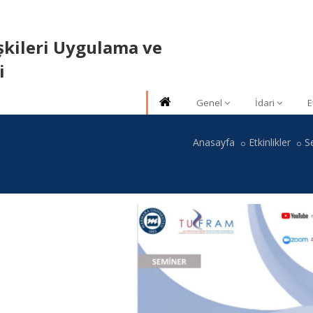
ișkileri Uygulama ve
i
Genel
İdari
E
Anasayfa
Etkinlikler
S