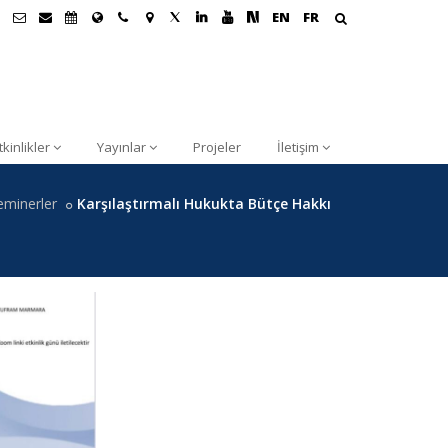
EN
FR
tkinlikler
Yayınlar
Projeler
İletişim
eminerler
Karşılaştırmalı Hukukta Bütçe Hakkı