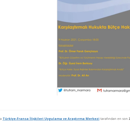
fa
Türkiye-Fransa İlișkileri Uygulama ve Araștırma Merkezi
tarafından en son
2