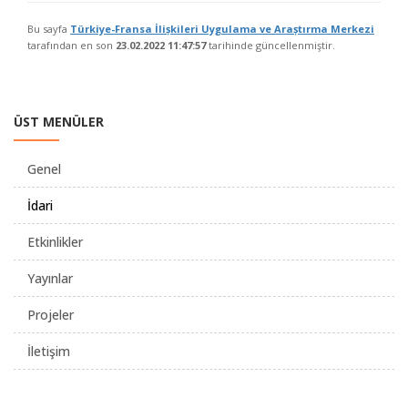
Bu sayfa
Türkiye-Fransa İlișkileri Uygulama ve Araștırma Merkezi
tarafından en son
23.02.2022 11:47:57
tarihinde güncellenmiştir.
ÜST MENÜLER
Genel
İdari
Etkinlikler
Yayınlar
Projeler
İletişim