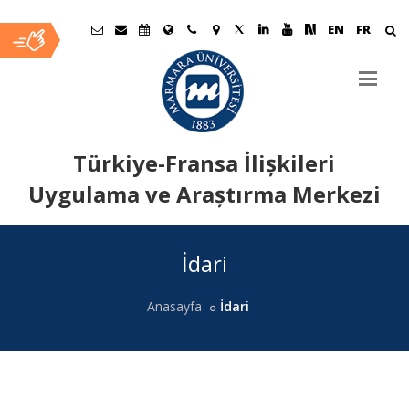
EN
FR
Türkiye-Fransa İlișkileri
Uygulama ve Araștırma Merkezi
Ana
İdari
İçerik
Anasayfa
İdari