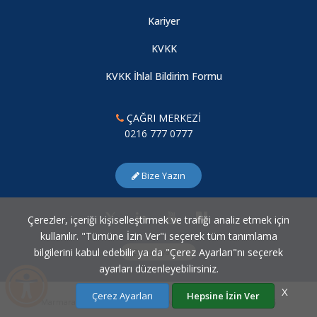
Kariyer
KVKK
KVKK İhlal Bildirim Formu
ÇAĞRI MERKEZİ
0216 777 0777
Bize Yazın
Çerezler, içeriği kişiselleştirmek ve trafiği analiz etmek için
kullanılır. "Tümüne İzin Ver"i seçerek tüm tanımlama
bilgilerini kabul edebilir ya da "Çerez Ayarları"nı seçerek
Çerez Ayarları
ayarları düzenleyebilirsiniz.
X
Çerez Ayarları
Hepsine İzin Ver
Marmara Üniversitesi Bilgi İşlem Daire Başkanlığı © 2007 - 2026