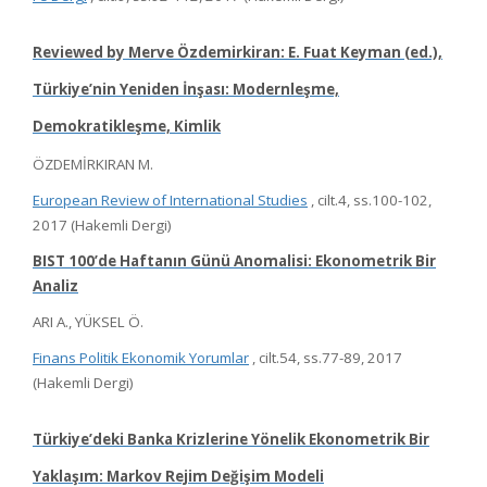
Reviewed by Merve Özdemirkiran: E. Fuat Keyman (ed.),
Türkiye’nin Yeniden İnşası: Modernleşme,
Demokratikleşme, Kimlik
ÖZDEMİRKIRAN M.
European Review of International Studies
, cilt.4, ss.100-102,
2017 (Hakemli Dergi)
BIST 100’de Haftanın Günü Anomalisi: Ekonometrik Bir
Analiz
ARI A., YÜKSEL Ö.
Finans Politik Ekonomik Yorumlar
, cilt.54, ss.77-89, 2017
(Hakemli Dergi)
Türkiye’deki Banka Krizlerine Yönelik Ekonometrik Bir
Yaklaşım: Markov Rejim Değişim Modeli