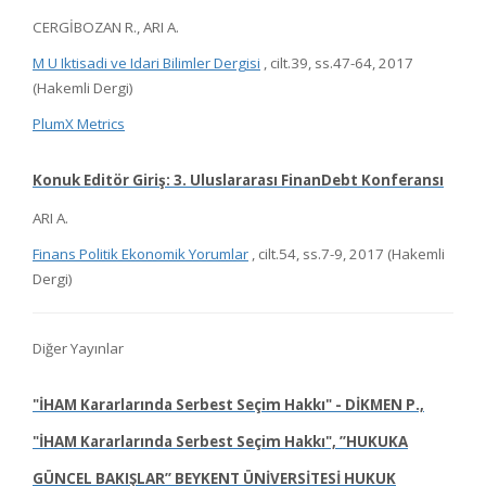
CERGİBOZAN R., ARI A.
M U Iktisadi ve Idari Bilimler Dergisi
, cilt.39, ss.47-64, 2017
(Hakemli Dergi)
PlumX Metrics
Konuk Editör Giriş: 3. Uluslararası FinanDebt Konferansı
ARI A.
Finans Politik Ekonomik Yorumlar
, cilt.54, ss.7-9, 2017 (Hakemli
Dergi)
Diğer Yayınlar
"İHAM Kararlarında Serbest Seçim Hakkı" - DİKMEN P.,
"İHAM Kararlarında Serbest Seçim Hakkı", ”HUKUKA
GÜNCEL BAKIŞLAR” BEYKENT ÜNİVERSİTESİ HUKUK