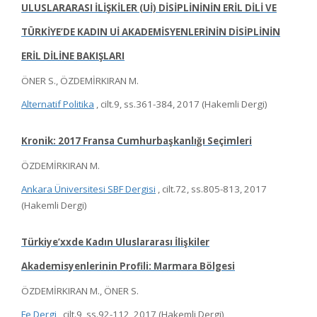
ULUSLARARASI İLİŞKİLER (Uİ) DİSİPLİNİNİN ERİL DİLİ VE
TÜRKİYE’DE KADIN Uİ AKADEMİSYENLERİNİN DİSİPLİNİN
ERİL DİLİNE BAKIŞLARI
ÖNER S., ÖZDEMİRKIRAN M.
Alternatif Politika
, cilt.9, ss.361-384, 2017 (Hakemli Dergi)
Kronik: 2017 Fransa Cumhurbaşkanlığı Seçimleri
ÖZDEMİRKIRAN M.
Ankara Üniversitesi SBF Dergisi
, cilt.72, ss.805-813, 2017
(Hakemli Dergi)
Türkiye’xxde Kadın Uluslararası İlişkiler
Akademisyenlerinin Profili: Marmara Bölgesi
ÖZDEMİRKIRAN M., ÖNER S.
Fe Dergi
, cilt.9, ss.92-112, 2017 (Hakemli Dergi)