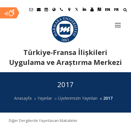
EN
FR
Türkiye-Fransa İlișkileri
Uygulama ve Araștırma Merkezi
Ana
2017
İçerik
Anasayfa
Yayınlar
Üyelerimizin Yayınları
2017
Diğer Dergilerde Yayınlanan Makaleler