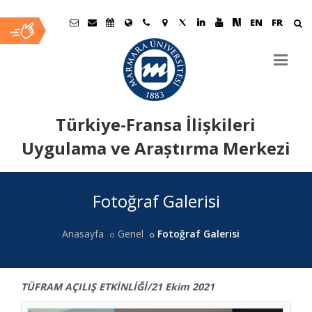
EN
FR
Türkiye-Fransa İlișkileri
Uygulama ve Araștırma Merkezi
Ana
Fotoğraf Galerisi
İçerik
Anasayfa
Genel
Fotoğraf Galerisi
TÜFRAM AÇILIŞ ETKİNLİĞİ/21 Ekim 2021