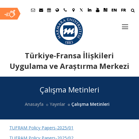
EN
FR
Türkiye-Fransa İlișkileri
Uygulama ve Araștırma Merkezi
Ana
Çalışma Metinleri
İçerik
Anasayfa
Yayınlar
Çalışma Metinleri
TUFRAM Policy Papers-2025/01
TUFRAM Policy Papers-2025/02