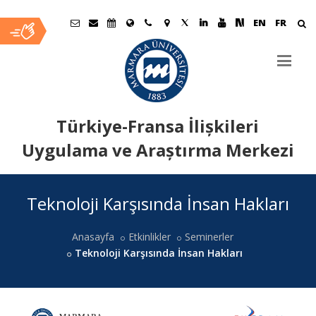
EN
FR
Türkiye-Fransa İlișkileri
Uygulama ve Araștırma Merkezi
Ana
Teknoloji Karşısında İnsan Hakları
İçerik
Anasayfa
Etkinlikler
Seminerler
Teknoloji Karşısında İnsan Hakları