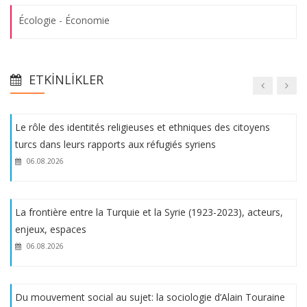
06.08.2026
Écologie - Économie
Karşılaştırmalı Hukukta Bütçe Hakkı
Teknoloji Karşısında İnsan Hakları
06.08.2026
ETKINLIKLER
Écologie - Économie
Le rôle des identités religieuses et ethniques des citoyens
turcs dans leurs rapports aux réfugiés syriens
06.08.2026
La frontière entre la Turquie et la Syrie (1923-2023), acteurs,
enjeux, espaces
06.08.2026
Du mouvement social au sujet: la sociologie d’Alain Touraine