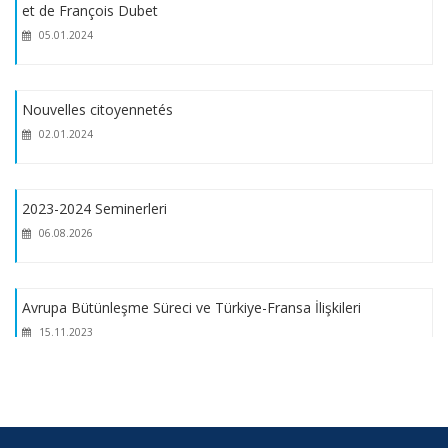
et de François Dubet
05.01.2024
Nouvelles citoyennetés
02.01.2024
2023-2024 Seminerleri
06.08.2026
Avrupa Bütünleşme Süreci ve Türkiye-Fransa İlişkileri
15.11.2023
Cumhuriyetin 100. Yılında Türkiye-Fransa İlişkileri
06.08.2026