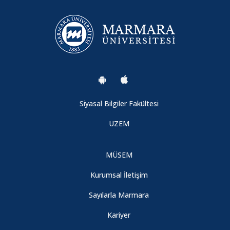
Aperçu sur l'économie Marocaine : Comment renforcer le
potentiel de collaboration entre Le Maroc et La Turquie ?
01.11.2023
De l'extraction à la consommation: Un regard photographique
Siyasal Bilgiler Fakültesi
25.11.2023
UZEM
Üniversite Eğitimi, Mevcut İmkanlar ve İstihdam
MÜSEM
04.10.2023
Kurumsal İletişim
L'archéologie , temoin du changement climatique
Sayılarla Marmara
06.08.2026
Kariyer